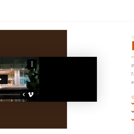
P
l
e